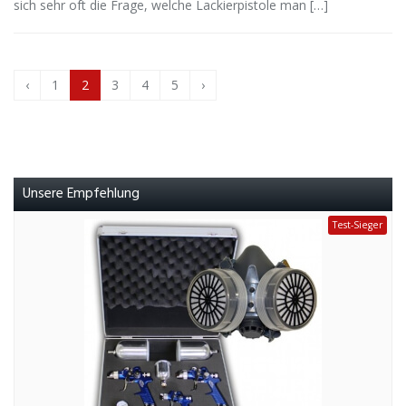
sich sehr oft die Frage, welche Lackierpistole man […]
‹
1
2
3
4
5
›
Unsere Empfehlung
Test-Sieger