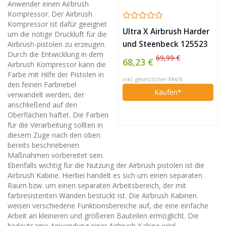
Anwender einen Airbrush
Kompressor. Der Airbrush
Kompressor ist dafür geeignet
Ultra X Airbrush Harder
um die nötige Druckluft für die
und Steenbeck 125523
Airbrush-pistolen zu erzeugen.
Durch die Entwicklung in dem
Airbrush Pistole
69,99 €
68,23 €
Airbrush Kompressor kann die
Farbe mit Hilfe der Pistolen in
inkl. gesetzlicher MwSt.
den feinen Farbnebel
Kaufen*
verwandelt werden, der
anschließend auf den
Oberflächen haftet. Die Farben
für die Verarbeitung sollten in
diesem Zuge nach den oben
bereits beschriebenen
Maßnahmen vorbereitet sein.
Ebenfalls wichtig für die Nutzung der Airbrush pistolen ist die
Airbrush Kabine. Hierbei handelt es sich um einen separaten
Raum bzw. um einen separaten Arbeitsbereich, der mit
farbresistenten Wänden bestückt ist. Die Airbrush Kabinen
weisen verschiedene Funktionsbereiche auf, die eine einfache
Arbeit an kleineren und größeren Bauteilen ermöglicht. Die
bedeutsame Anwendung einer Airbrush Kabine wird