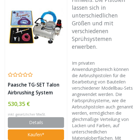
lassen sich in
unterschiedlichen
Größen und mit
verschiedenen
Sprühsystemen
erwerben.
Im privaten
Anwendungsbereich können
die Airbrushpistolen für die
Bearbeitung von Bauteilen
Paasche TG-SET Talon
verschiedener Modellbau-Sets
Airbrushing System
angewendet werden. Die
with AirBrush-Depot
Farbsprühsysteme, wie die
530,35 €
Airbrushpistolen auch genannt
TC-20 by Master
werden, ermöglichen die
inkl. gesetzlicher MwSt.
Airbrush
gleichmäßige Verteilung von
Details
Lacken und Farben, auf
unterschiedlichen
Kaufen*
Materialoberflächen. Mit