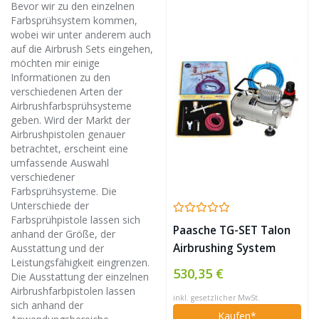
Bevor wir zu den einzelnen
Farbsprühsystem kommen,
wobei wir unter anderem auch
auf die Airbrush Sets eingehen,
möchten mir einige
Informationen zu den
verschiedenen Arten der
Airbrushfarbsprühsysteme
geben. Wird der Markt der
Airbrushpistolen genauer
betrachtet, erscheint eine
umfassende Auswahl
verschiedener
Farbsprühsysteme. Die
Unterschiede der
Farbsprühpistole lassen sich
Paasche TG-SET Talon
anhand der Größe, der
Airbrushing System
Ausstattung und der
Leistungsfähigkeit eingrenzen.
with AirBrush-Depot
530,35 €
Die Ausstattung der einzelnen
TC-20 by Master
Airbrushfarbpistolen lassen
inkl. gesetzlicher MwSt.
Airbrush
sich anhand der
Kaufen*