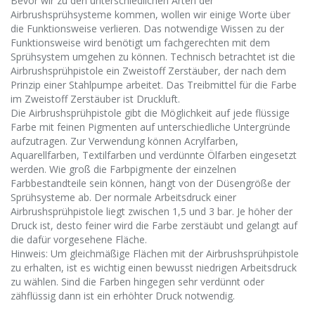
Bevor wir zu den unterschiedlichen Arten der
Airbrushsprühsysteme kommen, wollen wir einige Worte über
die Funktionsweise verlieren. Das notwendige Wissen zu der
Funktionsweise wird benötigt um fachgerechten mit dem
Sprühsystem umgehen zu können. Technisch betrachtet ist die
Airbrushsprühpistole ein Zweistoff Zerstäuber, der nach dem
Prinzip einer Stahlpumpe arbeitet. Das Treibmittel für die Farbe
im Zweistoff Zerstäuber ist Druckluft.
Die Airbrushsprühpistole gibt die Möglichkeit auf jede flüssige
Farbe mit feinen Pigmenten auf unterschiedliche Untergründe
aufzutragen. Zur Verwendung können Acrylfarben,
Aquarellfarben, Textilfarben und verdünnte Ölfarben eingesetzt
werden. Wie groß die Farbpigmente der einzelnen
Farbbestandteile sein können, hängt von der Düsengröße der
Sprühsysteme ab. Der normale Arbeitsdruck einer
Airbrushsprühpistole liegt zwischen 1,5 und 3 bar. Je höher der
Druck ist, desto feiner wird die Farbe zerstäubt und gelangt auf
die dafür vorgesehene Fläche.
Hinweis: Um gleichmäßige Flächen mit der Airbrushsprühpistole
zu erhalten, ist es wichtig einen bewusst niedrigen Arbeitsdruck
zu wählen. Sind die Farben hingegen sehr verdünnt oder
zähflüssig dann ist ein erhöhter Druck notwendig.