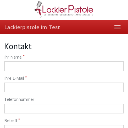
Skip
to
main
content
Lackierpistole im Test
Toggl
navig
Kontakt
*
Ihr Name
*
Ihre E-Mail
Telefonnummer
*
Betreff