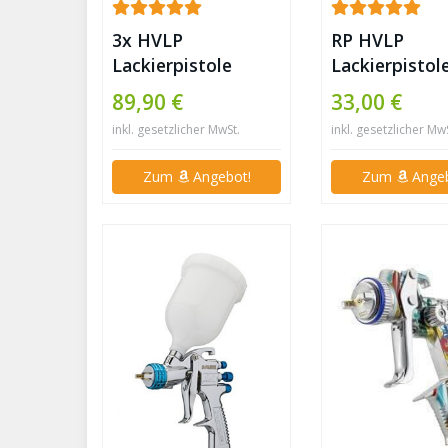
3x HVLP
RP HVLP
Lackierpistole
Lackierpistol
0,8mm + 1,3mm +
Sprühpistole
89,90 €
33,00 €
1,7mm +
Spritzpistole 
inkl. gesetzlicher MwSt.
inkl. gesetzlicher Mw
Lackiermaske
Autolack
(Düsengröße:
Zum
Angebot!
Zum
Angeb
2,0mm)