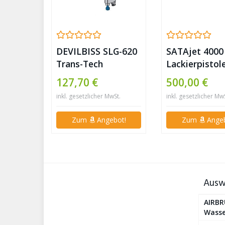
DEVILBISS SLG-620
SATAjet 4000
Trans-Tech
Lackierpistol
Lackierpistolen
Surfer Specia
127,70 €
500,00 €
„StartingLine“
Edition
inkl. gesetzlicher MwSt.
inkl. gesetzlicher Mw
(Düsengröße:
1,3mm)
Zum
Angebot!
Zum
Angeb
Ausw
AIRBR
Wasse