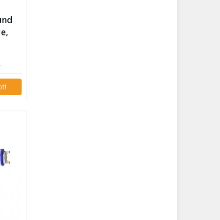
und
le,
.
t!