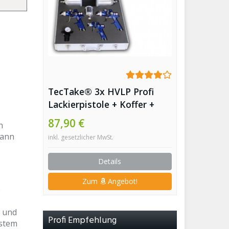
TecTake® 3x HVLP Profi
Lackierpistole + Koffer +
Lackiermaske 1,7 + 1,3 +
87,90 €
n
0,8mm
kann
inkl. gesetzlicher MwSt.
Details
Zum
Angebot!
e
e und
Profi Empfehlung
ystem