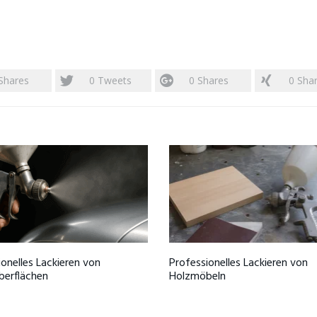
Shares
0
Tweets
0
Shares
0
Sha
ionelles Lackieren von
Professionelles Lackieren von
berflächen
Holzmöbeln