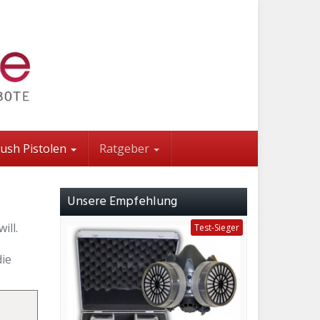
rush Pistolen
Ratgeber
Unsere Empfehlung
ill.
Test-Sieger
die