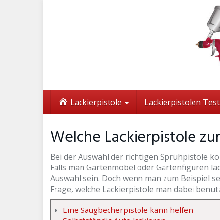
Skip
to
main
content
Lackierpistole
Lackierpistolen Tes
Welche Lackierpistole zu
Bei der Auswahl der richtigen Sprühpistole ko
Falls man Gartenmöbel oder Gartenfiguren lack
Auswahl sein. Doch wenn man zum Beispiel sein 
Frage, welche Lackierpistole man dabei benutze
Eine Saugbecherpistole kann helfen
Selbstständig Auto lackieren