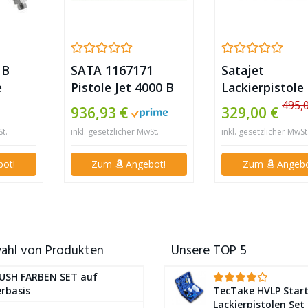
 B
SATA 1167171
Satajet
e
Pistole Jet 4000 B
Lackierpistole
l
HVLP-Standard-
5000 RP 1,3/1
495,
936,93 €
329,00 €
Düse mit Näpfen R
St.
inkl. gesetzlicher MwSt.
inkl. gesetzlicher MwSt
1,3
ot!
Zum
Angebot!
Zum
Angebo
ahl von Produkten
Unsere TOP 5
USH FARBEN SET auf
rbasis
TecTake HVLP Start
Lackierpistolen Set