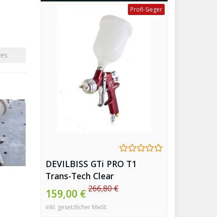
Profi-Sieger
res
DEVILBISS GTi PRO T1
Trans-Tech Clear
Lackierpistole
266,80 €
159,00 €
inkl. gesetzlicher MwSt.