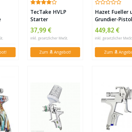
TecTake HVLP
Hazet Fueller 
e
Starter
Grundier-Pisto
 RP
Lackierpistolen Set
9132-17
37,99 €
449,82 €
für
+ Koffer
St.
inkl. gesetzlicher MwSt.
inkl. gesetzlicher MwSt
ot!
Zum
Angebot!
Zum
Angebo