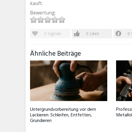
kauft.
Bewertung:
0
Signale
0
Likes
0
Ähnliche Beiträge
Untergrundvorbereitung vor dem
Profess
Lackieren: Schleifen, Entfetten,
Metallo
Grundieren