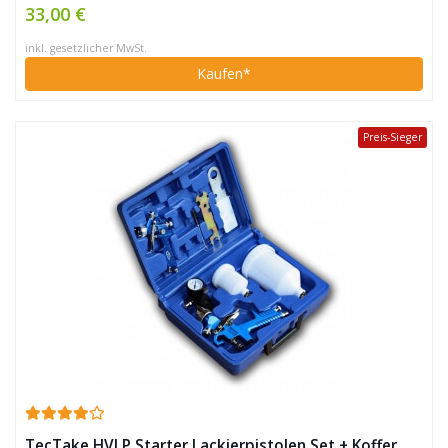
33,00 €
inkl. gesetzlicher MwSt.
Kaufen*
Preis-Sieger
TecTake HVLP Starter Lackierpistolen Set + Koffer