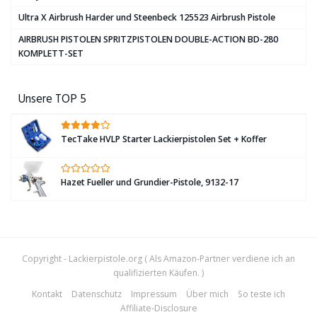
Ultra X Airbrush Harder und Steenbeck 125523 Airbrush Pistole
AIRBRUSH PISTOLEN SPRITZPISTOLEN DOUBLE-ACTION BD-280
KOMPLETT-SET
Unsere TOP 5
TecTake HVLP Starter Lackierpistolen Set + Koffer
Hazet Fueller und Grundier-Pistole, 9132-17
Copyright -
Lackierpistole.org
( Als Amazon-Partner verdiene ich an
qualifizierten Käufen. )
Kontakt
Datenschutz
Impressum
Über mich
So teste ich
Affiliate-Disclosure