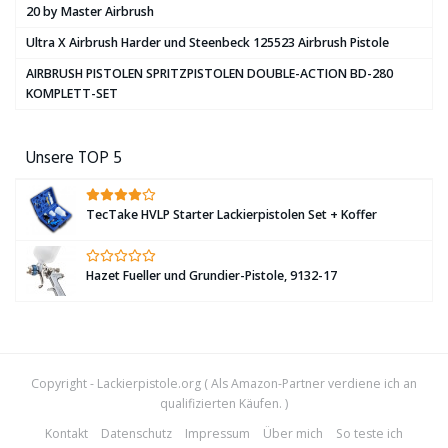
20 by Master Airbrush
Ultra X Airbrush Harder und Steenbeck 125523 Airbrush Pistole
AIRBRUSH PISTOLEN SPRITZPISTOLEN DOUBLE-ACTION BD-280
KOMPLETT-SET
Unsere TOP 5
TecTake HVLP Starter Lackierpistolen Set + Koffer
Hazet Fueller und Grundier-Pistole, 9132-17
Copyright -
Lackierpistole.org
( Als Amazon-Partner verdiene ich an
qualifizierten Käufen. )
Kontakt
Datenschutz
Impressum
Über mich
So teste ich