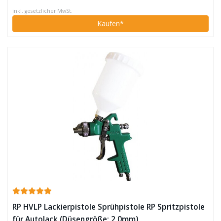
inkl. gesetzlicher MwSt.
Kaufen*
RP HVLP Lackierpistole Sprühpistole RP Spritzpistole
für Autolack (Düsengröße: 2,0mm)