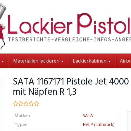
t
Materialien lackieren
Lackierkabinen
Airb
SATA 1167171 Pistole Jet 400
mit Näpfen R 1,3
Marken
SATA
Typen
HVLP (Luftdruck)