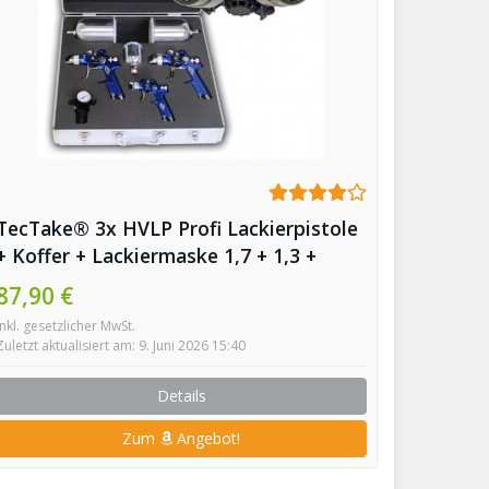
TecTake® 3x HVLP Profi Lackierpistole
+ Koffer + Lackiermaske 1,7 + 1,3 +
0,8mm
87,90 €
inkl. gesetzlicher MwSt.
Zuletzt aktualisiert am: 9. Juni 2026 15:40
Details
Zum
Angebot!