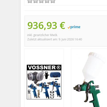
936,93 €
inkl. gesetzlicher MwSt.
Zuletzt aktualisiert am: 9. Juni 2026 16:40