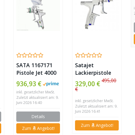
SATA 1167171
Satajet
Pistole Jet 4000
Lackierpistole
B HVLP-
5000 RP
495,00
936,93 €
329,00 €
Standard-Düse
1,3/1,4 mm
€
inkl. gesetzlicher MwSt.
mit Näpfen R 1,3
Zuletzt aktualisiert am: 9.
inkl. gesetzlicher MwSt.
Juni 2026 16:40
Zuletzt aktualisiert am: 9.
Juni 2026 16:41
Details
Zum
Angebot!
Zum
Angebot!