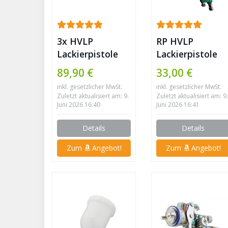
3x HVLP
RP HVLP
Lackierpistole
Lackierpistole
0,8mm + 1,3mm
Sprühpistole RP
89,90 €
33,00 €
+ 1,7mm +
Spritzpistole für
inkl. gesetzlicher MwSt.
inkl. gesetzlicher MwSt.
Lackiermaske
Autolack
Zuletzt aktualisiert am: 9.
Zuletzt aktualisiert am: 9.
(Düsengröße:
Juni 2026 16:40
Juni 2026 16:41
2,0mm)
Details
Details
Zum
Angebot!
Zum
Angebot!