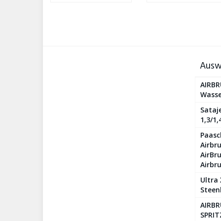
Ausw
AIRBR
Wasse
Sataje
1,3/1
Paasc
Airbr
AirBr
Airbr
Ultra
Steen
AIRBR
SPRIT