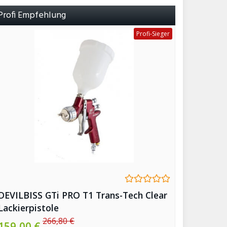
Profi Empfehlung
Profi-Sieger
DEVILBISS GTi PRO T1 Trans-Tech Clear
Lackierpistole
266,80 €
159,00 €