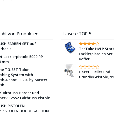
ahl von Produkten
Unsere TOP 5
USH FARBEN SET auf
rbasis
TecTake HVLP Start
Lackierpistolen Set
t Lackierpistole 5000 RP
Koffer
,4 mm
he TG-SET Talon
Hazet Fueller und
ushing System with
Grundier-Pistole, 9
ush-Depot TC-20 by Master
ush
 X Airbrush Harder und
beck 125523 Airbrush Pistole
USH PISTOLEN
ZPISTOLEN DOUBLE-ACTION