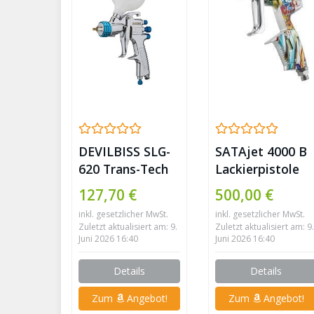
DEVILBISS SLG-
SATAjet 4000 B
620 Trans-Tech
Lackierpistole
Lackierpistolen
Surfer Special
127,70 €
500,00 €
„StartingLine“
Edition
inkl. gesetzlicher MwSt.
inkl. gesetzlicher MwSt.
(Düsengröße:
Zuletzt aktualisiert am: 9.
Zuletzt aktualisiert am: 9.
1,3mm)
Juni 2026 16:40
Juni 2026 16:40
Details
Details
Zum
Angebot!
Zum
Angebot!