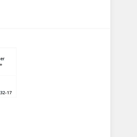
er
 +
132-17